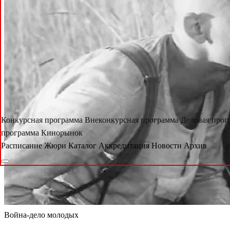
Конкурсная программа
Внеконкурсная программа
Деловая про
программа
Кинорынок
Расписание
Жюри
Каталог
Аккредитация
Новости
Архив
Война-дело молодых