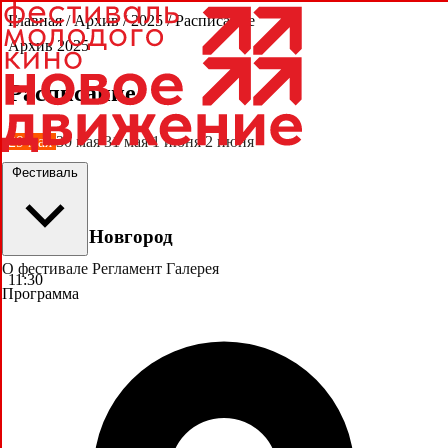
Главная
/
Архив
/
2025
/
Расписание
Архив 2025
Расписание
29 мая
30 мая
31 мая
1 июня
2 июня
Фестиваль
29 мая
Великий Новгород
О фестивале
Регламент
Галерея
11:30
Программа