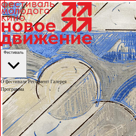
Фестиваль
О фестивале
Регламент
Галерея
Программа