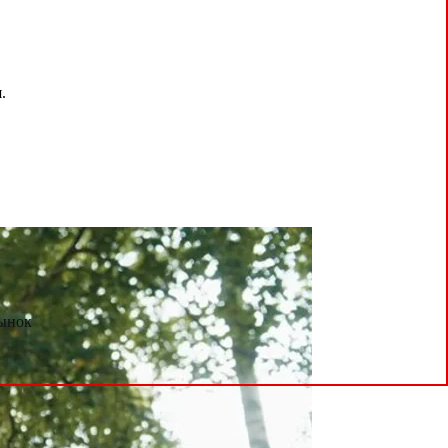
.
ынок