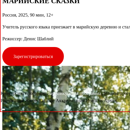
МАРИЙСКИЕ СКАЗКИ
Россия, 2025, 90 мин, 12+
Учитель русского языка приезжает в марийскую деревню и ста
Режиссер: Денис Шаблий
Зарегистрироваться
Конкурсная программа
Внеконкурсная программа
Деловая про
Расписание
Жюри
Каталог
Аккредитация
Новости
Архив