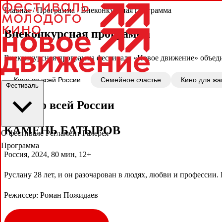
Главная
/
Программа
/
Внеконкурсная программа
Внеконкурсная программа
Внеконкурсная программа фестиваля «Новое движение» объеди
Кино со всей России
Семейное счастье
Кино для жа
Фестиваль
Кино со всей России
КАМЕНЬ БАТЫРОВ
О фестивале
Регламент
Галерея
Программа
Россия, 2024, 80 мин, 12+
Руслану 28 лет, и он разочарован в людях, любви и профессии. 
Режиссер: Роман Пожидаев