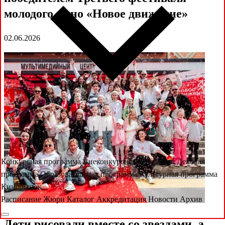
молодого кино «Новое движение»
02.06.2026
Конкурсная программа
Внеконкурсная программа
Деловая
программа
Образовательная программа
Культурная программа
Кинорынок
Расписание
Жюри
Каталог
Аккредитация
Новости
Архив
Дети рисовали вместе со звездами, а