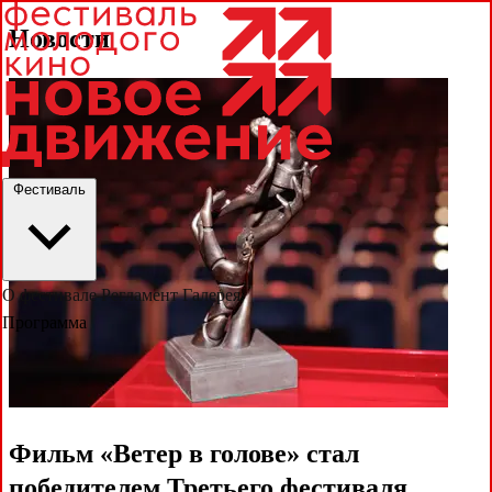
Новости
Фестиваль
О фестивале
Регламент
Галерея
Программа
Фильм «Ветер в голове» стал
победителем Третьего фестиваля