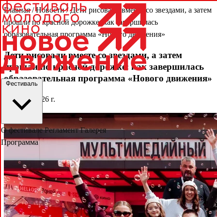
Главная
/
Новости
/
Дети рисовали вместе со звездами, а затем
прошли по красной дорожке: как завершилась
образовательная программа «Нового движения»
Дети рисовали вместе со звездами, а затем
прошли по красной дорожке: как завершилась
образовательная программа «Нового движения»
Фестиваль
01 июня 2026 г.
О фестивале
Регламент
Галерея
Программа