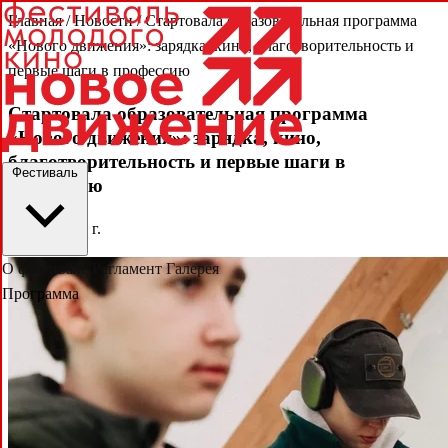
Главная
/
Новости
/
Стартовала образовательная программа
«Нового движения»: зарядка, кино, благотворительность и
первые шаги в профессию
Стартовала образовательная программа
«Нового движения»: зарядка, кино,
благотворительность и первые шаги в
Фестиваль
профессию
29 мая 2026 г.
О фестивале
Регламент
Галерея
Программа